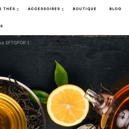
S THÉS
ACCESSOIRES
BOUTIQUE
BLOG
S
ua SFTGFOP 1