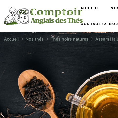
ACCUEIL
NO
CONTACTEZ-NOU
Accueil
Nos thés
Thés noirs natures
Assam Haj