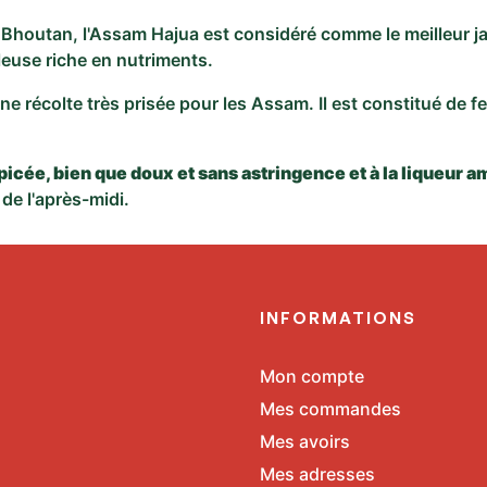
le Bhoutan,
l'Assam Hajua est considéré comme le meilleur jar
leuse riche en nutriments.
 une récolte très prisée pour les Assam. Il est constitué de
icée, bien que doux et sans astringence et à la liqueur a
de l'après-midi.
E
INFORMATIONS
Mon compte
Mes commandes
Mes avoirs
Mes adresses