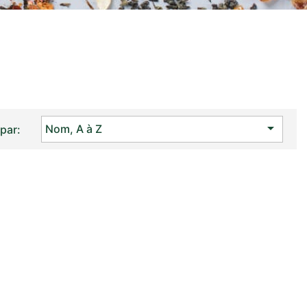

Nom, A à Z
 par: