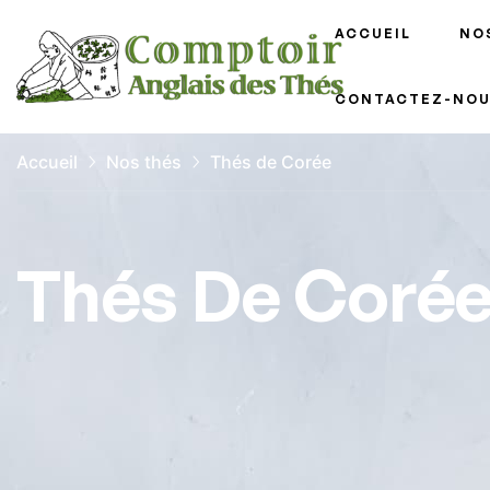
ACCUEIL
NO
CONTACTEZ-NOU
Accueil
Nos thés
Thés de Corée
Thés De Coré